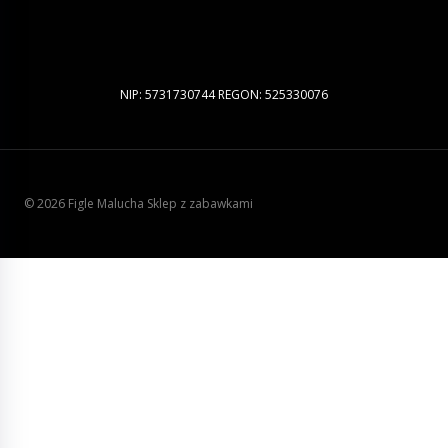
NIP: 5731730744 REGON: 525330076
© 2026 Figle Malucha Sklep z zabawkami