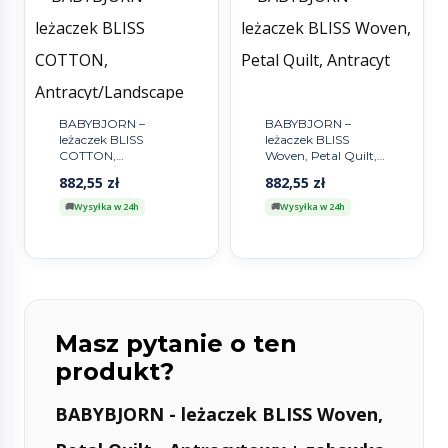
BABYBJORN –
BABYBJORN –
leżaczek BLISS
leżaczek BLISS
COTTON,
Woven, Petal Quilt,
Antracyt/Landscape
Antracyt
882,55
zł
882,55
zł
Print
Wysyłka w 24h
Wysyłka w 24h
Masz pytanie o ten
produkt?
BABYBJORN - leżaczek BLISS Woven,