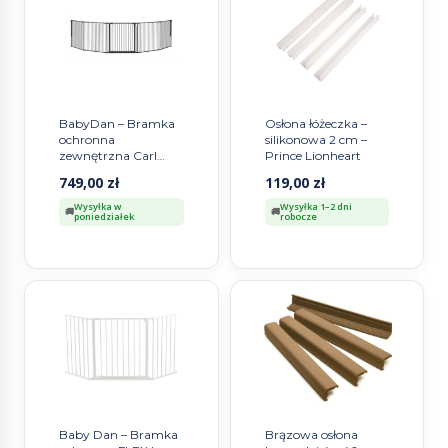
BabyDan – Bramka
Osłona łóżeczka –
ochronna
silikonowa 2 cm –
zewnętrzna Carl
Prince Lionheart
Wide XXX, czarna
749,00
zł
119,00
zł
Wysyłka w
Wysyłka 1–2 dni
poniedziałek
robocze
Baby Dan – Bramka
Brązowa osłona