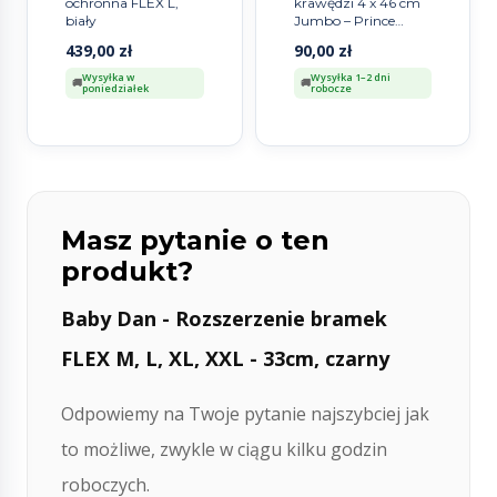
ochronna FLEX L,
krawędzi 4 x 46 cm
biały
Jumbo – Prince
Lionheart
439,00
zł
90,00
zł
Wysyłka w
Wysyłka 1–2 dni
poniedziałek
robocze
Masz pytanie o ten
produkt?
Baby Dan - Rozszerzenie bramek
FLEX M, L, XL, XXL - 33cm, czarny
Odpowiemy na Twoje pytanie najszybciej jak
to możliwe, zwykle w ciągu kilku godzin
roboczych.