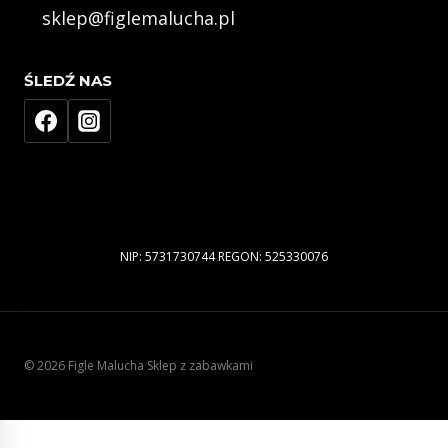
sklep@figlemalucha.pl
ŚLEDŹ NAS
NIP: 5731730744 REGON: 525330076
© 2026 Figle Malucha Sklep z zabawkami